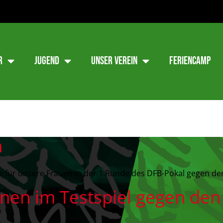
r
Jugend
Unser Verein
Feriencamp
n
 für unsere Frauen in der 1.Runde des DFB-Pokal gegen den 
en im Testspiel gegen den 