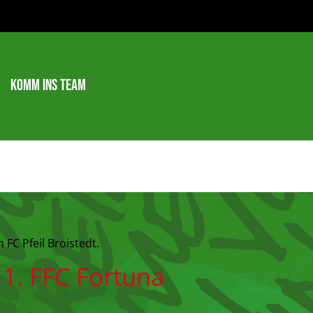
Komm ins Team
FC Pfeil Broistedt.
1. FFC Fortuna