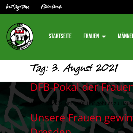
Instagram
Facebook
Startseite
Frauen
Männe
Tag:
3. August 2021
DFB-Pokal der Fraue
Am 22.08.2022, um 14:00 Uhr geht es zu Hause
Unsere Frauen gewinn
Dresden