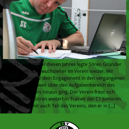
Zum 15. September diesen Jahres legte Sören Gründer
sein Amt als Nachwuchsleiter im Verein nieder. Wir
bedanken uns für dein Engagement in den vergangenen
Jahren, welches weit über den Aufgabenbereich des
Nachwuchsleiters hinaus ging. Der Verein freut sich
darüber, dass Sören weiterhin Trainer der C1-Junioren
bleibt und damit auch Teil des Vereins, den er in […]