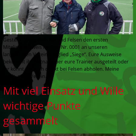
Gestern übergaben Ivo und Felsen den ersten
Mitgliedsausweis mit der Nr. 0001 an unseren
langjährigen Vereinsmitglied „Siege“. Eure Ausweise
bekommt ihr zeitnah über eure Trainer ausgeteilt oder
ihr könnt sie euch direkt bei Felsen abholen. Meine
Stadt, mein Verein.
Mit viel Einsatz und Wille
wichtige Punkte
gesammelt