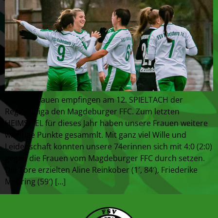
Unsere Frauen empfingen am 12. SPIELTACH der
Regionalliga den Magdeburger FFC. Zum letzten
HEIMSPIEL für dieses Jahr haben unsere Frauen weitere
wichtige Punkte gesammlt. Mit ganz viel Wille und
Leidenschaft konnten unsere 74erinnen sich mit 4:0 (2:0)
gegen die Frauen vom Magdeburger FFC durch setzen.
Die Tore erzielten Aline Reinkober (1′, 84′), Friederike
Mehring (59′) […]