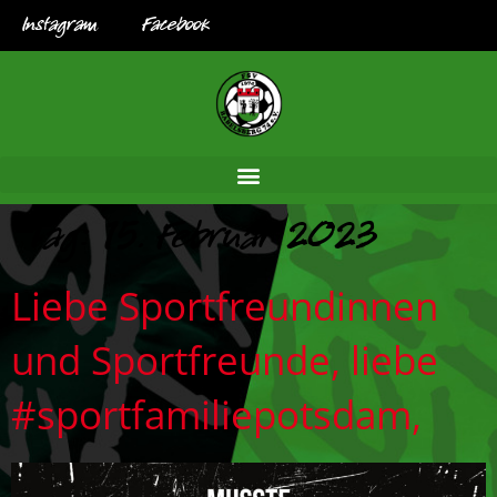
Instagram
Facebook
Tag:
15. Februar 2023
Liebe Sportfreundinnen
und Sportfreunde, liebe
#sportfamiliepotsdam,