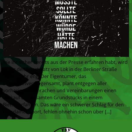
wie Ihr sicher bereits aus der Presse erfahren habt, wird
es für den Sportplatz von Lok in der Berliner Straße
aktuell sehr eng. Der Eigentümer, das
Eisenbahnvermögensamt, plant entgegen aller
vorherigen Absprachen und Vereinbarungen einen
Verkauf des gesamten Grundstücks in einem
Bieterverfahren. Das wäre ein schwerer Schlag für den
Potsdamer Sport, fehlen ohnehin schon über […]