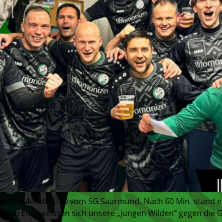
re 74er die Ü40 vom SG Saarmund. Nach 60 Min. stand ein 
 Am Ende setzten sich unsere „jungen Wilden“ gegen die 