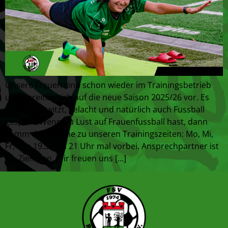
Unsere Frauen sind schon wieder im Trainingsbetrieb
und bereiten sich auf die neue Saison 2025/26 vor. Es
wird geschwitzt, gelacht und natürlich auch Fussball
gespielt. Wenn du Lust auf Frauenfussball hast, dann
komm doch gerne zu unseren Trainingszeiten: Mo, Mi,
Fr, von 19.30 bis 21 Uhr mal vorbei. Ansprechpartner ist
Ivo Ziemann. Wir freuen uns […]