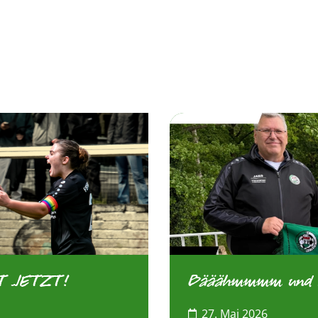
T JETZT!
Bääähmmmm und her
27. Mai 2026