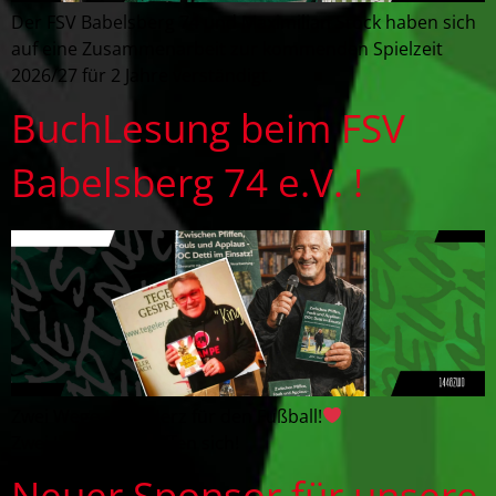
Der FSV Babelsberg 74 und Maximilian Stöck haben sich
auf eine Zusammenarbeit zur kommenden Spielzeit
2026/27 für 2 Jahre verständigt.
BuchLesung beim FSV
Babelsberg 74 e.V. !
Zwei Wege – ein Herz für den Fußball!
Zwei Legenden treffen sich!
Neuer Sponsor für unsere